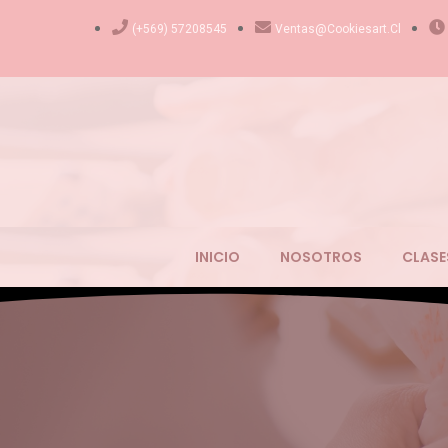
(+569) 57208545
Ventas@cookiesart.cl
INICIO
NOSOTROS
CLASE