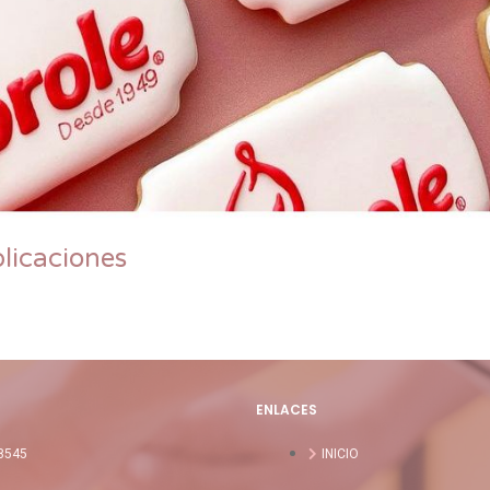
licaciones
ENLACES
8545
INICIO