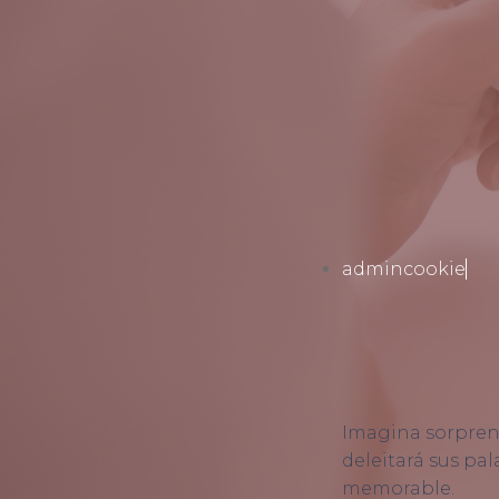
admincookie
Imagina sorprend
deleitará sus pa
memorable.