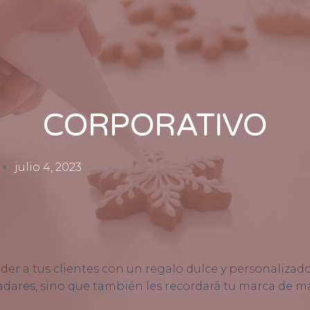
CORPORATIVO
julio 4, 2023
er a tus clientes con un regalo dulce y personalizad
ladares, sino que también les recordará tu marca de 