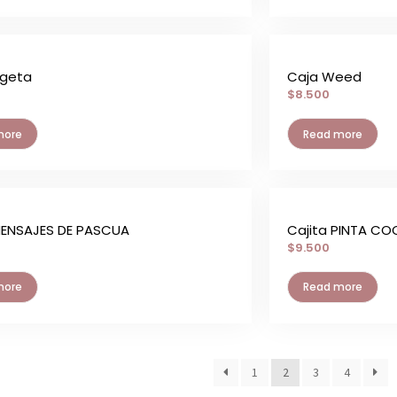
egeta
Caja Weed
$
8.500
more
Read more
MENSAJES DE PASCUA
Cajita PINTA CO
$
9.500
more
Read more
1
2
3
4