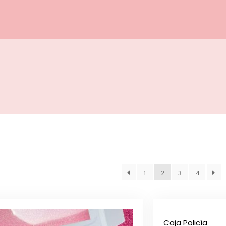
1
2
3
4
Caja Policía